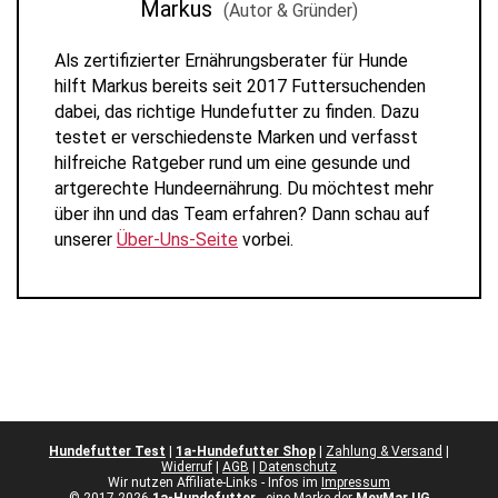
Markus
(Autor & Gründer)
Als zertifizierter Ernährungsberater für Hunde
hilft Markus bereits seit 2017 Futtersuchenden
dabei, das richtige Hundefutter zu finden. Dazu
testet er verschiedenste Marken und verfasst
hilfreiche Ratgeber rund um eine gesunde und
artgerechte Hundeernährung. Du möchtest mehr
über ihn und das Team erfahren? Dann schau auf
unserer
Über-Uns-Seite
vorbei.
Hundefutter Test
|
1a-Hundefutter Shop
|
Zahlung & Versand
|
Widerruf
|
AGB
|
Datenschutz
Wir nutzen Affiliate-Links - Infos im
Impressum