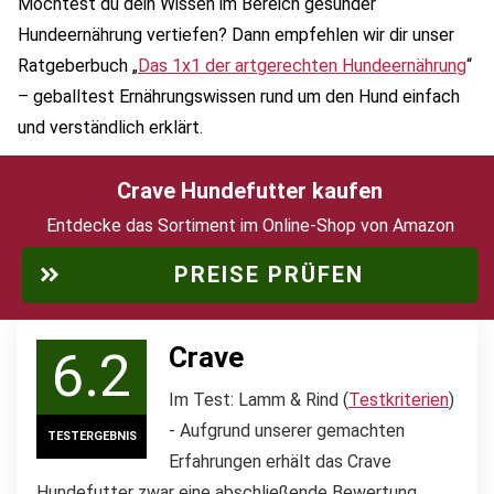
Möchtest du dein Wissen im Bereich gesunder
Hundeernährung vertiefen? Dann empfehlen wir dir unser
Ratgeberbuch „
Das 1x1 der artgerechten Hundeernährung
“
– geballtest Ernährungswissen rund um den Hund einfach
und verständlich erklärt.
Crave Hundefutter kaufen
Entdecke das Sortiment im Online-Shop von Amazon
PREISE PRÜFEN
Crave
6.2
Im Test: Lamm & Rind (
Testkriterien
)
- Aufgrund unserer gemachten
TESTERGEBNIS
Erfahrungen erhält das Crave
Hundefutter zwar eine abschließende Bewertung,